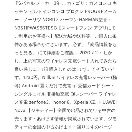
IPSパネル メーカー3年 … カテゴリ：ガスコンロ キ
ッチン ビルトインコンロ プログレ PROGREメーカ
ー：ノーリツ NORITZ ハーマン HARMAN型番：
N3S11PWAS6STESC【スマートフォン·アプリにて
ご利用のお客様へ】配送地域や送料等、ご購入に条
件がある場合がございます。必ず、「商品情報をも
っと見る」 にて詳細をご確認 … 2020-7-2 · しか
し、上の写真のワイヤレス充電シート入れてみたら
良い感じに！↓箱 購入したのは↓です。くそ安いで
す。1230円。Nillkin ワイヤレス充電レシーバー (極
薄) Android 置くだけで充電 qi 受信カード シート
シングルコイル 非接触充電 Qiレシーバー ワイヤレ
ス充電 zenfone3、honor 8、Xperia XZ、HUAWEI
Nova 【ジモティー】全国で出品されている中古の
売ります・あげます情報が掲載されています。ジモ
ティーの全国の中古あげます・譲りますのページ