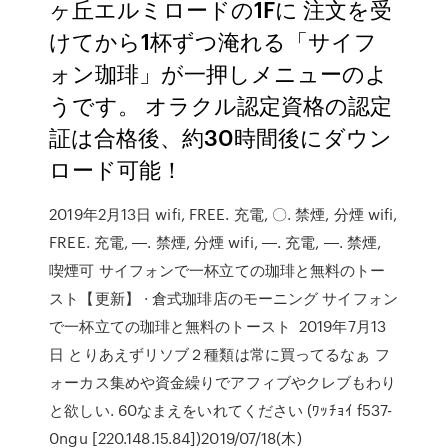
ヶ丘エルミロードの1Fに 注文を受
けてから1杯ずつ淹れる「サイフ
ォン珈琲」が一押しメニューのよ
うです。 オラクル認定資格の認定
証は合格後、約30時間後にダウン
ロード可能！
2019年2月13日 wifi, FREE. 充電, 〇. 禁煙, 分煙 wifi,
FREE. 充電, ―. 禁煙, 分煙 wifi, ―. 充電, ―. 禁煙,
喫煙可 サイフォンで一杯立ての珈琲と無料のトー
スト【更新】 · 倉式珈琲店のモーニング サイフォン
で一杯立ての珈琲と無料のトースト 2019年7月13
日 とりあえずリソブ２種類は常に買ってるなぁ フ
ォーカス集めや資金繰りでアフィブやクレブもわり
と欲しい. 60なまえをいれてください (ﾜｯﾁｮｲ f537-
0ngu [220.148.15.84])2019/07/18(木)