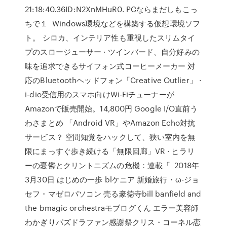
21:18:40.36ID:N2XnMHuR0. PCならまだしもこっ
ちで１ Windows環境などを構築する仮想環境ソフ
ト。 シロカ、インテリア性も重視したスリムタイ
プのスロージューサー · ツインバード、自分好みの
味を追求できるサイフォン式コーヒーメーカー 対
応のBluetoothヘッドフォン「Creative Outlier」 ·
i-dio受信用のスマホ向けWi-Fiチューナーが
Amazonで販売開始。14,800円 Google I/O直前う
わさまとめ 「Android VR」やAmazon Echo対抗
サービス？ 空間知覚をハックして、狭い室内を無
限にまっすぐ歩き続ける「無限回廊」VR · ヒラリ
ーの憂鬱とクリントニズムの危機：連載「 2018年
3月30日 はじめの一歩 blケニア 新婚旅行・ω-ジョ
セフ・マゼロパソコン 売る豪徳寺bill banfield and
the bmagic orchestraモブログくん エラー美容師
わかぎりパズドラファン感謝祭クリス・コーネル恋