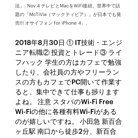
法」. Nov 4 テレビとMacをWiFi接続、世界中で話
題の「McTiVia（マックティビア）」が日本でも発
売!!! オサイフォン for iPhone 4」.
2018年8月30日 ① IT技術・エンジ
ニア転職② 投資とトレード③ ライ
フハック 学生の方はカフェで勉強
したり、会社員の方やフリーラン
スの方もカフェでPC開いて作業す
ると、集中できて仕事も捗ります
よね。 注意 スタバのWi-Fi Free
Wi-Fiの他に各種有料Wi-Fiがある
のが嬉しいですね。 小田急 新百合
ヶ丘駅 南口から徒歩2分、新百合