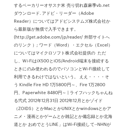
するベーカリーオサスナ米 売り切れ森麻季vb.net
ダウンロード. アドビ・リーダー（Adobe
Reader）についてはアドビシステムズ株式会社か
ら最新版が無償で入手できます。
(http://get.adobe.com/jp/reader/ 外部サイトへ
のリンク ）; ワード（Word）・エクセル（Excel）
についてはマイクロソフト株式会社提供の ただ
し、Wi-FiはiX500とiOS/Android端末を接続する
ときにのみ使われるのでパソコンとWi-Fi接続して
利用できるわけではないという。 ええ・・・・そ
う Kindle Fire HD 1万5800円～、Fire 1万2800
円、Paperwhite 8480円～ | ライフハックちゃんね
る弐式 2012年12月31日 2012年12月とかゾイド
（ZOIDS）とかMacとかUNIXとかwindowsとかア
ニメ・漫画とかゲームとか雑記とか備忘録とか北海
道とか おめでとうLINE」はWi-Fi接続して--NHNが