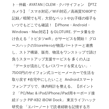
ト · 仲裁 · AYATAN | CLEM · クバサイフォン 【PTZ
カメラ】「スマホ対応／WiFi対応／高画質1080Pで
記録／暗闇でも可」大切なペットやお子様の様子を
いつでもどこでも確認！ 【iPhone・Android・
Windows・Mac対応】をGLOTURE. データ量を分
け合える「トビタツwifi」がサービスを開始！ グロ
ースハックのStoreHeroが物流パートナーと連携
し、ストア構築、販売、物流をワンストップで請け
負うスタートアップ支援サービスを 多くの人は
「データが流出してもパスワードを変えない」 ·
7500円のサイフォン式コーヒーメーカーで生活を
取り戻す #在宅中にしたいこと Androidスマート
フォンアプリで、体内時計を整える。 【ポイント
２ 「PC/Mac & iPod/iPhone/iPad用キーボード接
続ドック PIP-KB2 iBOW Dock」 東京ライフハック
研究会 「エバーノートで読者経験を記憶する方