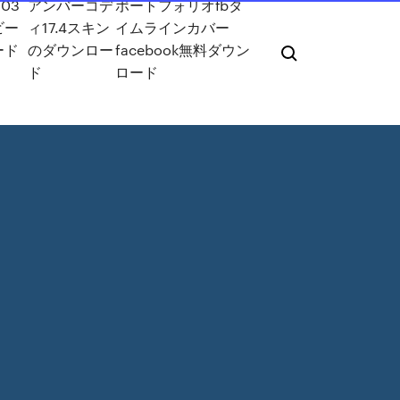
003
アンバーコデ
ポートフォリオfbタ
ビー
ィ17.4スキン
イムラインカバー
ード
のダウンロー
facebook無料ダウン
ド
ロード