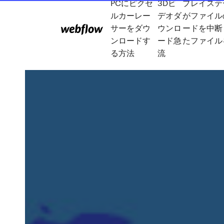
PCにピクセ
3Dビ
プレイステ
ルカーレー
デオダ
がファイル
サーをダウ
ウンロ
ードを中断
ンロードす
ード急
たファイル
る方法
流