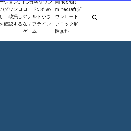
ーション3
PC無料ダウン
Minecraft
のダウンロ
ロードのため
minecraftダ
し、破損し
のナルト小さ
ウンロード
を確認する
なオフライン
ブロック解
ゲーム
除無料